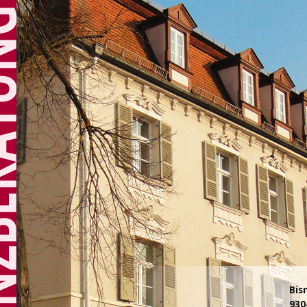
Bis
930