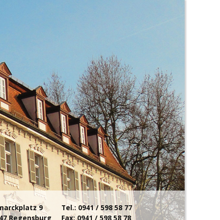
marckplatz 9
Tel.:
0941 / 598 58 77
47 Regensburg
Fax: 0941 / 598 58 78